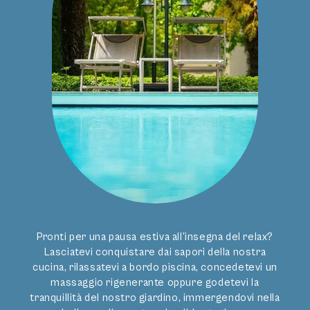
man unter Palmen wunderschön verweilen kann. Das Personal war
unbeschreiblich freundlich,herzlich und aufmerksam. Ich habe selt...
Miriam, 41-45, September 2025
"
Tolles Hotel mit Charakter
"
Das Bavaria hat einfach Stil, ohne übertrieben zu wirken. Man fühlt sich Gut
aufgehoben, Die Lage ist hervorragend und es sind Genügend kostenlose
Parkplätze direkt am Hotel vorhanden. Zu Fuß isst ...
Urlauber, Juni 2024
Jetzt bewerten
Pronti per una pausa estiva all'insegna del relax?
Lasciatevi conquistare dai sapori della nostra
cucina, rilassatevi a bordo piscina, concedetevi un
massaggio rigenerante oppure godetevi la
tranquillità del nostro giardino, immergendovi nella