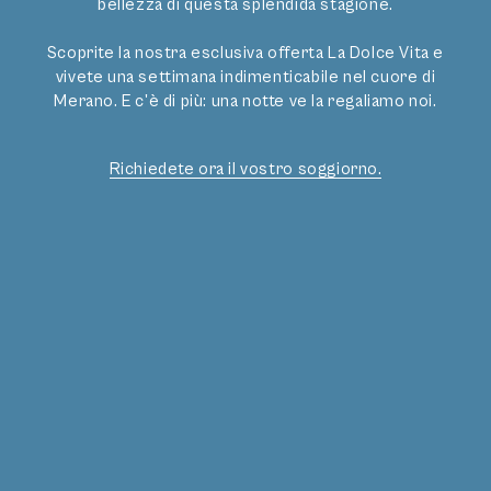
bellezza di questa splendida stagione.
CONTATTO
Scoprite la nostra esclusiva offerta La Dolce Vita e
info
@
bavaria.it
vivete una settimana indimenticabile nel cuore di
+39 0473 236375
Merano. E c'è di più: una notte ve la regaliamo noi.
Posizione e arrivo
INDIRIZZO
Richiedete ora il vostro soggiorno.
Hotel Bavaria GmbH
Salita alla Chiesa 15
39012 Merano (BZ)
Galleria
Recensioni
Colophon
Protezione dati