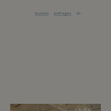
de
buchen
anfragen
en
it