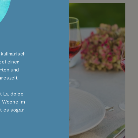
kulinarisch
ei einer
rten und
hreszeit
t La dolce
he Woche im
t es sogar