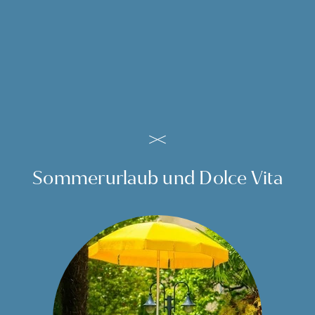
im Außenpool. Danach entspannen Sie im 36° C
warmen Whirlpool. Für die, die es noch wärmer
wollen, steht unser Dampfbad täglich bis 19.00 Uhr
zur Verfügung. Schöpfen Sie neue Kraft aus dem
Element Wasser und baden Sie im Wohlgefühl.
ZUM GARTEN
Sommerurlaub und Dolce Vita
Unser Outdoorpool, eingebettet in den malerischen
Hotelgarten, ist Ruheoase und Erfrischungsort. Hier
können Sie nach dem Wandern oder der Shoppingtour
Outdoor
gemütlich Ihre Bahnen ziehen. Sich mit dem Plätschern
des Wassers treiben lassen oder auf einer der Liegen
die Füße hochlegen und die Sonne rund um unser Hotel