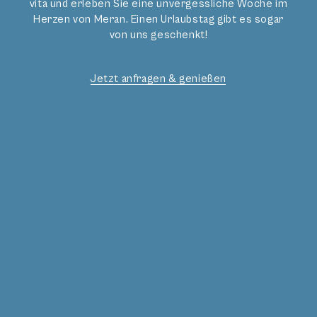
Villa Bavaria.
vita und erleben Sie eine unvergessliche Woche im
Herzen von Meran. Einen Urlaubstag gibt es sogar
von uns geschenkt!
UNSERE ANGEBOTE
Jetzt anfragen & genießen
Gourmetgenuss
Angebote
Aktivitäten