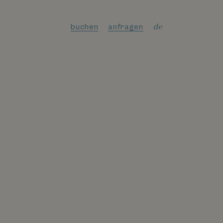
de
buchen
anfragen
en
it