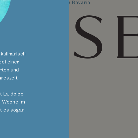
Hotel Villa Bavaria
ISS
kulinarisch
ei einer
rten und
hreszeit
t La dolce
he Woche im
t es sogar