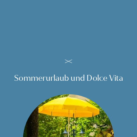
de
News aus der Villa Bavaria
en
it
BLEIBEN SIE AUF DEM
LAUFENDEN
Sommerurlaub und Dolce Vita