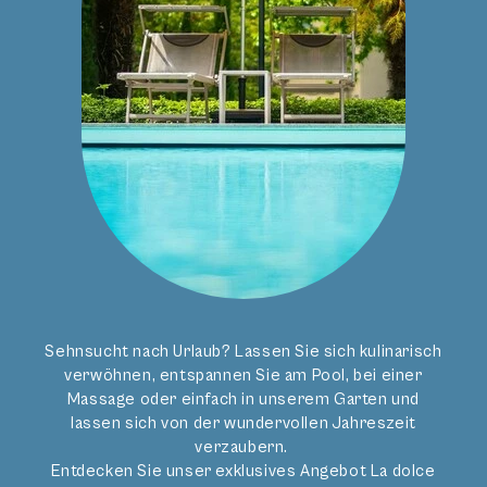
KONTAKT
info
@
bavaria.it
+39 0473 236375
Lage & Anreise
ADRESSE
Hotel Bavaria GmbH
Kirchsteig 15
39012 Meran (BZ)
Galerie
Bewertungen
Sehnsucht nach Urlaub? Lassen Sie sich kulinarisch
verwöhnen, entspannen Sie am Pool, bei einer
Impressum
Massage oder einfach in unserem Garten und
Datenschutz
lassen sich von der wundervollen Jahreszeit
verzaubern.
Entdecken Sie unser exklusives Angebot La dolce