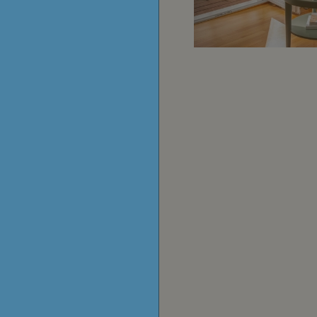
P.
indet sich
liebevoll
 verbindet