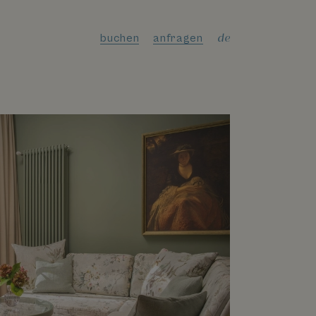
de
buchen
anfragen
en
it