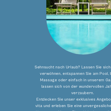
DIREKT BUCHEN
JETZT ANF
Ihre Gartensuite verfügt über
Sehnsucht nach Urlaub? Lassen Sie sich 
verwöhnen, entspannen Sie am Pool, b
Besonderheiten:
Massage oder einfach in unserem Ga
lassen sich von der wundervollen Ja
Schlaf- und Wohnzimmer
verzaubern.
Parkettboden
Entdecken Sie unser exklusives Angebo
ostseitige Terrasse
vita und erleben Sie eine unvergesslic