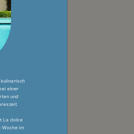
RAGEN
 folgende
kulinarisch
ei einer
rten und
hreszeit
t La dolce
he Woche im